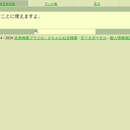
ロファイル
アンケ板
見る
なことに使えますよ。
4 - 2026
未来検索ブラジル -
２ちゃんねる検索
-
モリタポータル
-
個人情報保