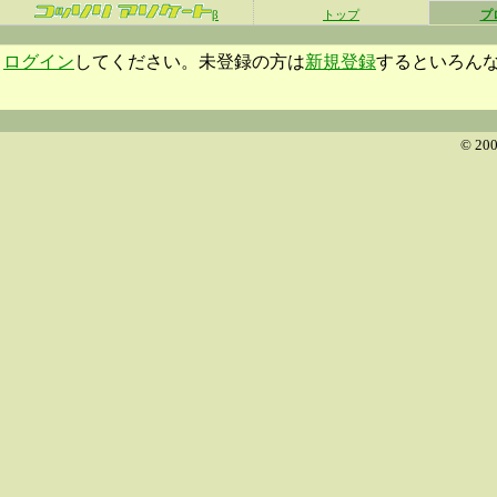
β
トップ
プ
ログイン
してください。未登録の方は
新規登録
するといろん
© 200