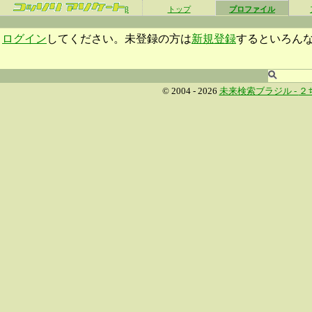
β
トップ
プロファイル
ログイン
してください。未登録の方は
新規登録
するといろん
© 2004 - 2026
未来検索ブラジル -
２