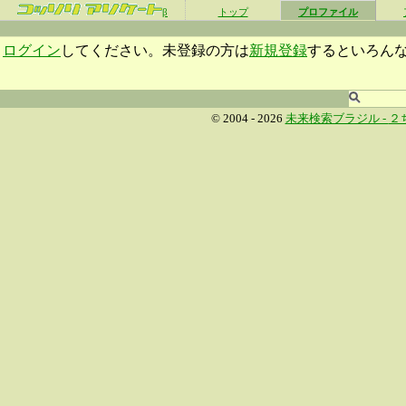
β
トップ
プロファイル
ログイン
してください。未登録の方は
新規登録
するといろん
© 2004 - 2026
未来検索ブラジル -
２