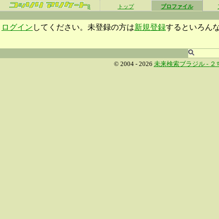
β
トップ
プロファイル
ログイン
してください。未登録の方は
新規登録
するといろん
© 2004 - 2026
未来検索ブラジル -
２