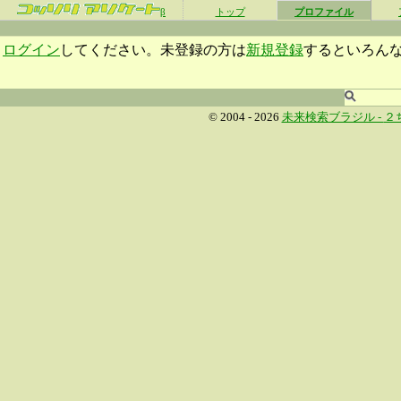
β
トップ
プロファイル
ログイン
してください。未登録の方は
新規登録
するといろん
© 2004 - 2026
未来検索ブラジル -
２