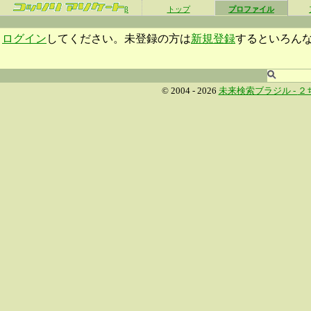
β
トップ
プロファイル
ログイン
してください。未登録の方は
新規登録
するといろん
© 2004 - 2026
未来検索ブラジル -
２