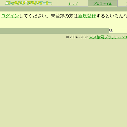
β
トップ
プロファイル
ログイン
してください。未登録の方は
新規登録
するといろん
© 2004 - 2026
未来検索ブラジル -
２