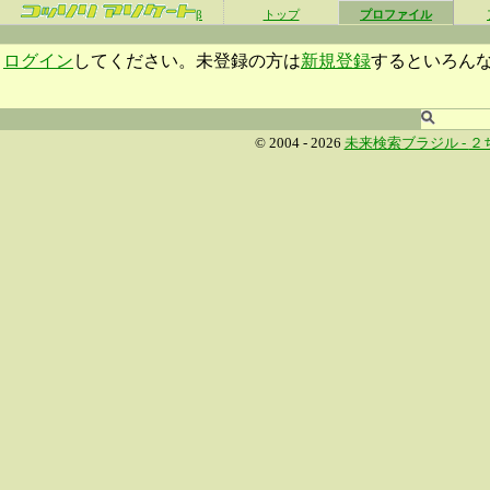
β
トップ
プロファイル
ログイン
してください。未登録の方は
新規登録
するといろん
© 2004 - 2026
未来検索ブラジル -
２