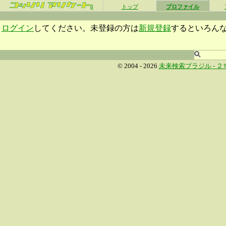
β
トップ
プロファイル
ログイン
してください。未登録の方は
新規登録
するといろん
© 2004 - 2026
未来検索ブラジル -
２