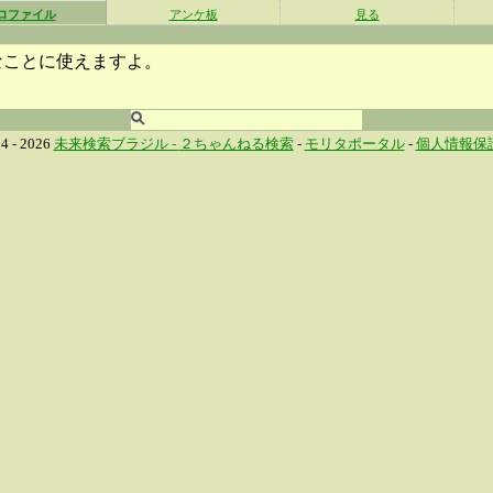
ロファイル
アンケ板
見る
なことに使えますよ。
4 - 2026
未来検索ブラジル -
２ちゃんねる検索
-
モリタポータル
-
個人情報保