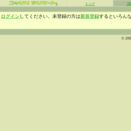
β
トップ
プ
ログイン
してください。未登録の方は
新規登録
するといろん
© 200