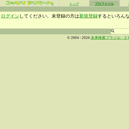
β
トップ
プロファイル
ログイン
してください。未登録の方は
新規登録
するといろん
© 2004 - 2026
未来検索ブラジル -
２