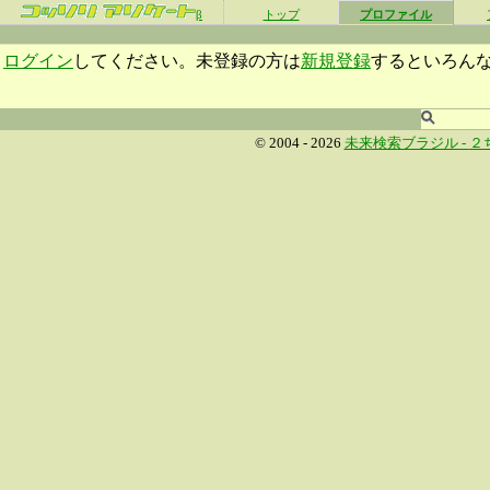
β
トップ
プロファイル
ログイン
してください。未登録の方は
新規登録
するといろん
© 2004 - 2026
未来検索ブラジル -
２