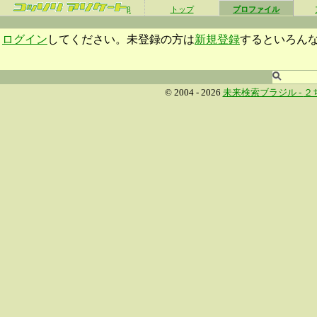
β
トップ
プロファイル
ログイン
してください。未登録の方は
新規登録
するといろん
© 2004 - 2026
未来検索ブラジル -
２