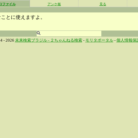
ロファイル
アンケ板
見る
なことに使えますよ。
4 - 2026
未来検索ブラジル -
２ちゃんねる検索
-
モリタポータル
-
個人情報保