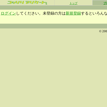
β
トップ
プ
ログイン
してください。未登録の方は
新規登録
するといろん
© 200