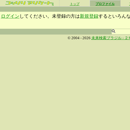
β
トップ
プロファイル
ログイン
してください。未登録の方は
新規登録
するといろん
© 2004 - 2026
未来検索ブラジル -
２