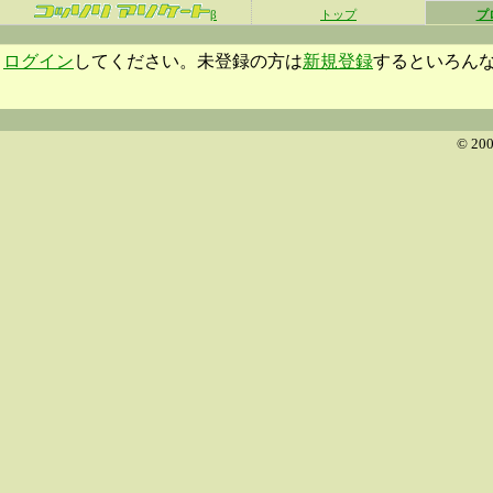
β
トップ
プ
ログイン
してください。未登録の方は
新規登録
するといろん
© 200