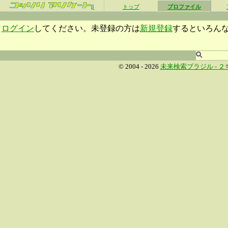
β
トップ
プロファイル
ログイン
してください。未登録の方は
新規登録
するといろん
© 2004 - 2026
未来検索ブラジル -
２