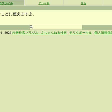
ロファイル
アンケ板
見る
なことに使えますよ。
4 - 2026
未来検索ブラジル -
２ちゃんねる検索
-
モリタポータル
-
個人情報保