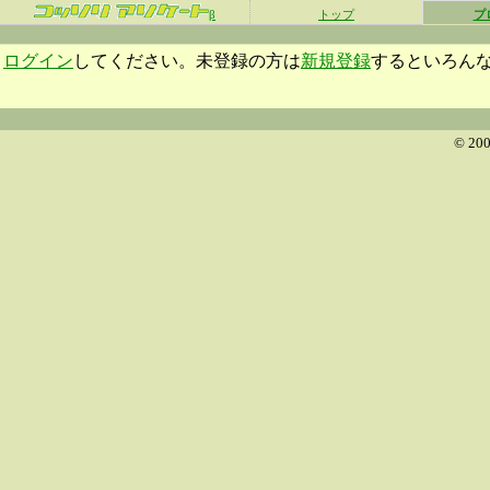
β
トップ
プ
ログイン
してください。未登録の方は
新規登録
するといろん
© 200