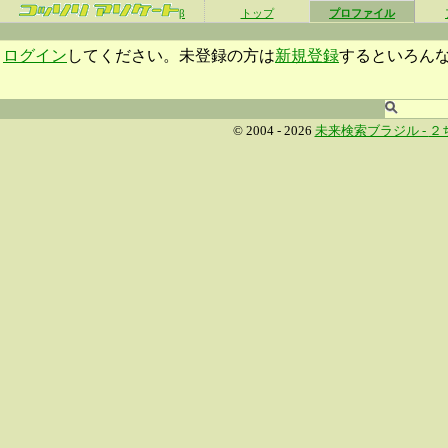
β
トップ
プロファイル
ログイン
してください。未登録の方は
新規登録
するといろん
© 2004 - 2026
未来検索ブラジル -
２