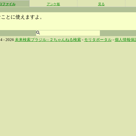
ロファイル
アンケ板
見る
なことに使えますよ。
4 - 2026
未来検索ブラジル -
２ちゃんねる検索
-
モリタポータル
-
個人情報保