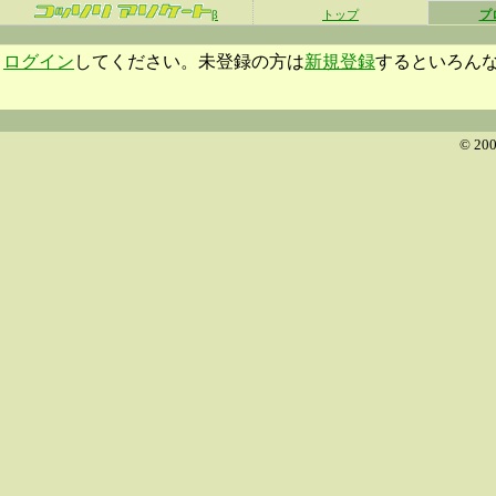
β
トップ
プ
ログイン
してください。未登録の方は
新規登録
するといろん
© 200