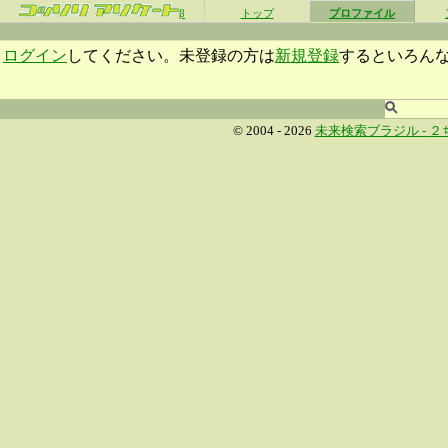
β
トップ
プロファイル
ログイン
してください。未登録の方は
新規登録
するといろん
© 2004 - 2026
未来検索ブラジル -
２