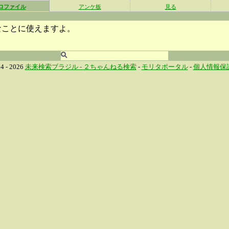
ロファイル
アンケ板
見る
なことに使えますよ。
4 - 2026
未来検索ブラジル -
２ちゃんねる検索
-
モリタポータル
-
個人情報保