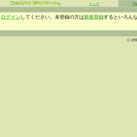
β
トップ
プ
ログイン
してください。未登録の方は
新規登録
するといろん
© 200