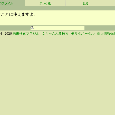
ロファイル
アンケ板
見る
なことに使えますよ。
4 - 2026
未来検索ブラジル -
２ちゃんねる検索
-
モリタポータル
-
個人情報保