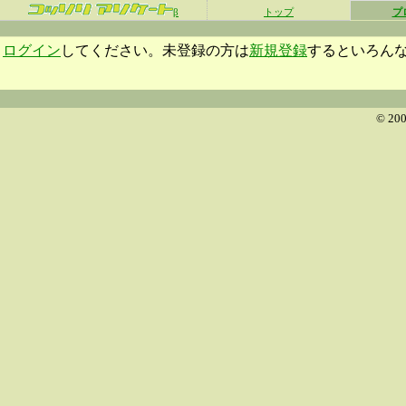
β
トップ
プ
ログイン
してください。未登録の方は
新規登録
するといろん
© 200