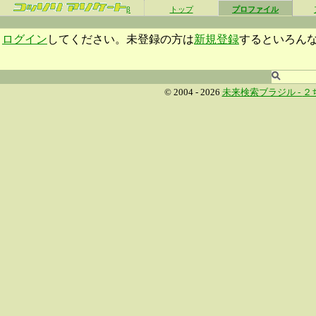
β
トップ
プロファイル
ログイン
してください。未登録の方は
新規登録
するといろん
© 2004 - 2026
未来検索ブラジル -
２