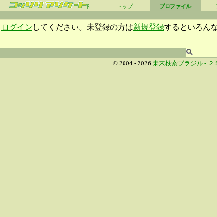
β
トップ
プロファイル
ログイン
してください。未登録の方は
新規登録
するといろん
© 2004 - 2026
未来検索ブラジル -
２