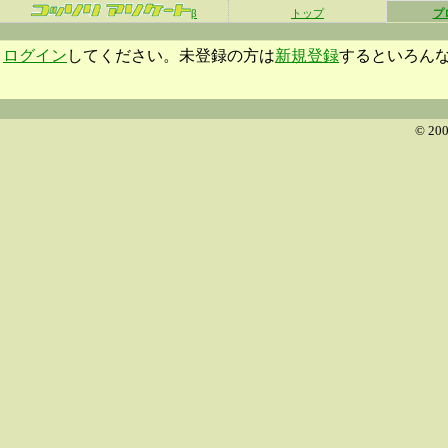
β
トップ
プ
ログイン
してください。未登録の方は
新規登録
するといろん
© 200