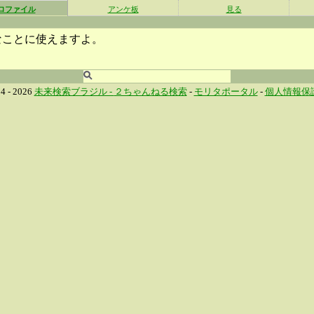
ロファイル
アンケ板
見る
なことに使えますよ。
4 - 2026
未来検索ブラジル -
２ちゃんねる検索
-
モリタポータル
-
個人情報保