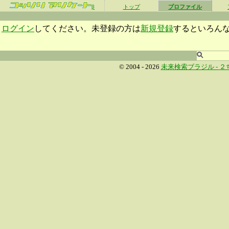
β
トップ
プロファイル
ログイン
してください。未登録の方は
新規登録
するといろん
© 2004 - 2026
未来検索ブラジル -
２