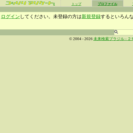
β
トップ
プロファイル
ログイン
してください。未登録の方は
新規登録
するといろん
© 2004 - 2026
未来検索ブラジル -
２