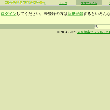
β
トップ
プロファイル
ログイン
してください。未登録の方は
新規登録
するといろん
© 2004 - 2026
未来検索ブラジル -
２