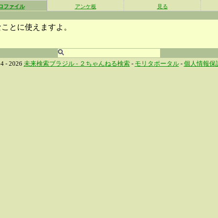
ロファイル
アンケ板
見る
なことに使えますよ。
4 - 2026
未来検索ブラジル -
２ちゃんねる検索
-
モリタポータル
-
個人情報保