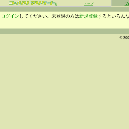
β
トップ
プ
ログイン
してください。未登録の方は
新規登録
するといろん
© 200