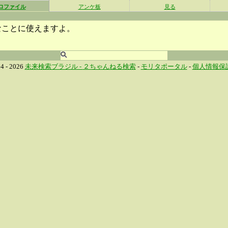
ロファイル
アンケ板
見る
なことに使えますよ。
4 - 2026
未来検索ブラジル -
２ちゃんねる検索
-
モリタポータル
-
個人情報保