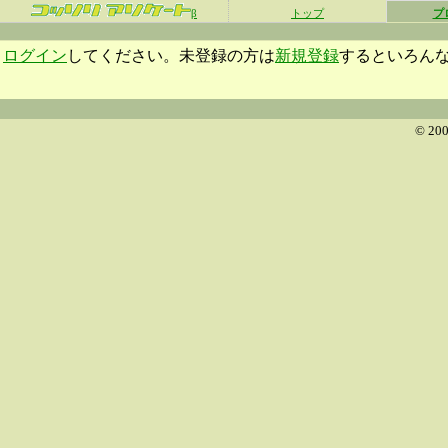
β
トップ
プ
ログイン
してください。未登録の方は
新規登録
するといろん
© 200