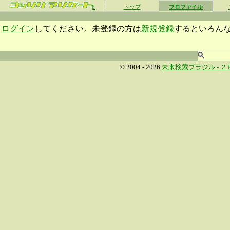
β
トップ
プロファイル
ログイン
してください。未登録の方は
新規登録
するといろん
© 2004 - 2026
未来検索ブラジル -
２