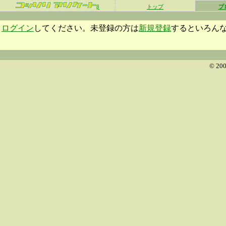
β
トップ
プ
ログイン
してください。未登録の方は
新規登録
するといろん
© 200