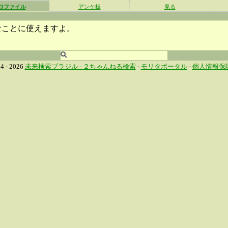
ロファイル
アンケ板
見る
なことに使えますよ。
4 - 2026
未来検索ブラジル -
２ちゃんねる検索
-
モリタポータル
-
個人情報保