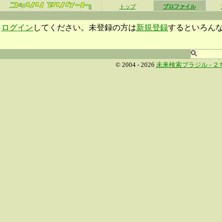
β
トップ
プロファイル
ログイン
してください。未登録の方は
新規登録
するといろん
© 2004 - 2026
未来検索ブラジル -
２