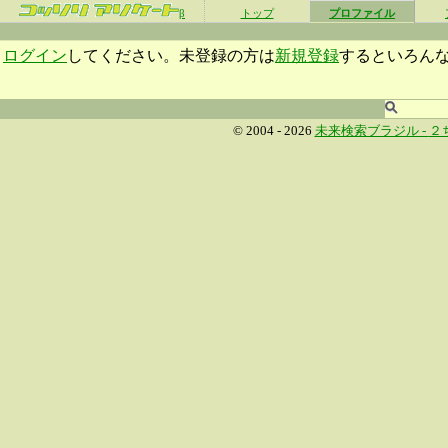
β
トップ
プロファイル
ログイン
してください。未登録の方は
新規登録
するといろん
© 2004 - 2026
未来検索ブラジル -
２