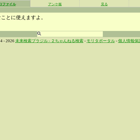
ロファイル
アンケ板
見る
なことに使えますよ。
4 - 2026
未来検索ブラジル -
２ちゃんねる検索
-
モリタポータル
-
個人情報保