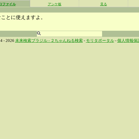
ロファイル
アンケ板
見る
なことに使えますよ。
4 - 2026
未来検索ブラジル -
２ちゃんねる検索
-
モリタポータル
-
個人情報保