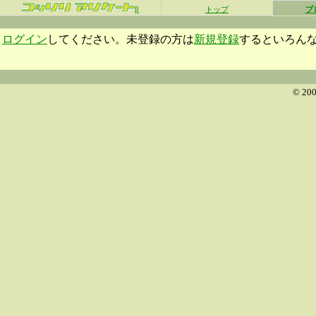
β
トップ
プ
ログイン
してください。未登録の方は
新規登録
するといろん
© 200