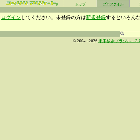
β
トップ
プロファイル
ログイン
してください。未登録の方は
新規登録
するといろん
© 2004 - 2026
未来検索ブラジル -
２