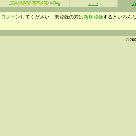
β
トップ
プ
ログイン
してください。未登録の方は
新規登録
するといろん
© 200