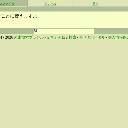
ロファイル
アンケ板
見る
なことに使えますよ。
4 - 2026
未来検索ブラジル -
２ちゃんねる検索
-
モリタポータル
-
個人情報保