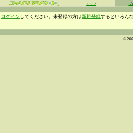
β
トップ
プ
ログイン
してください。未登録の方は
新規登録
するといろん
© 200