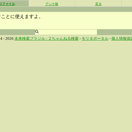
ロファイル
アンケ板
見る
なことに使えますよ。
4 - 2026
未来検索ブラジル -
２ちゃんねる検索
-
モリタポータル
-
個人情報保