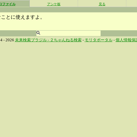
ロファイル
アンケ板
見る
なことに使えますよ。
4 - 2026
未来検索ブラジル -
２ちゃんねる検索
-
モリタポータル
-
個人情報保