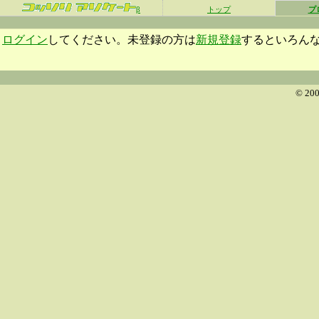
β
トップ
プ
ログイン
してください。未登録の方は
新規登録
するといろん
© 200