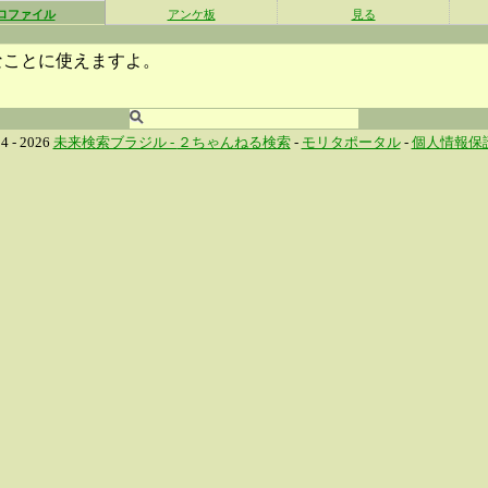
ロファイル
アンケ板
見る
なことに使えますよ。
4 - 2026
未来検索ブラジル -
２ちゃんねる検索
-
モリタポータル
-
個人情報保