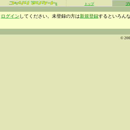
β
トップ
プ
ログイン
してください。未登録の方は
新規登録
するといろん
© 200