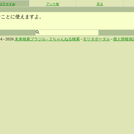
ロファイル
アンケ板
見る
なことに使えますよ。
4 - 2026
未来検索ブラジル -
２ちゃんねる検索
-
モリタポータル
-
個人情報保