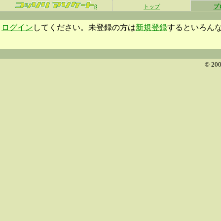
β
トップ
プ
ログイン
してください。未登録の方は
新規登録
するといろん
© 200