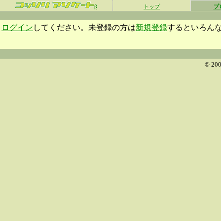
β
トップ
プ
ログイン
してください。未登録の方は
新規登録
するといろん
© 200