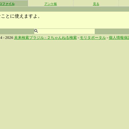
ロファイル
アンケ板
見る
なことに使えますよ。
4 - 2026
未来検索ブラジル -
２ちゃんねる検索
-
モリタポータル
-
個人情報保