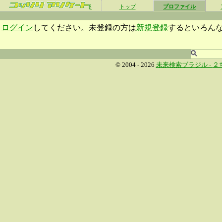
β
トップ
プロファイル
ログイン
してください。未登録の方は
新規登録
するといろん
© 2004 - 2026
未来検索ブラジル -
２