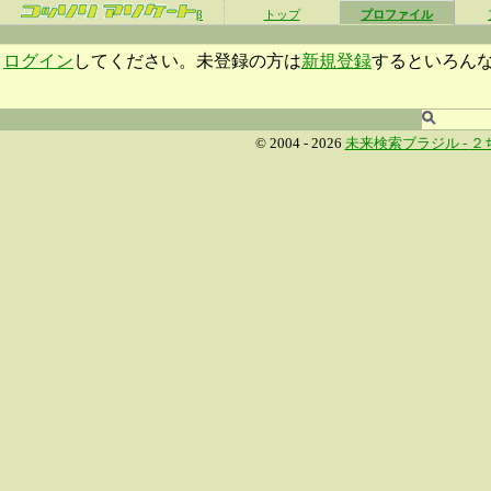
β
トップ
プロファイル
ログイン
してください。未登録の方は
新規登録
するといろん
© 2004 - 2026
未来検索ブラジル -
２