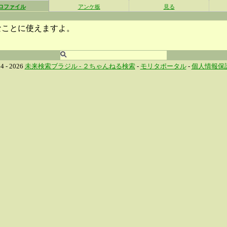
ロファイル
アンケ板
見る
なことに使えますよ。
4 - 2026
未来検索ブラジル -
２ちゃんねる検索
-
モリタポータル
-
個人情報保