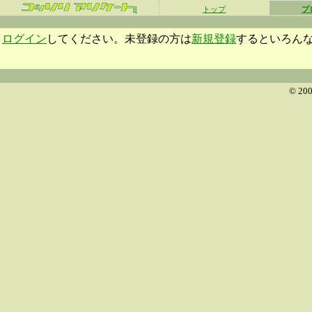
β
トップ
プ
ログイン
してください。未登録の方は
新規登録
するといろん
© 200