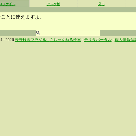
ロファイル
アンケ板
見る
なことに使えますよ。
4 - 2026
未来検索ブラジル -
２ちゃんねる検索
-
モリタポータル
-
個人情報保