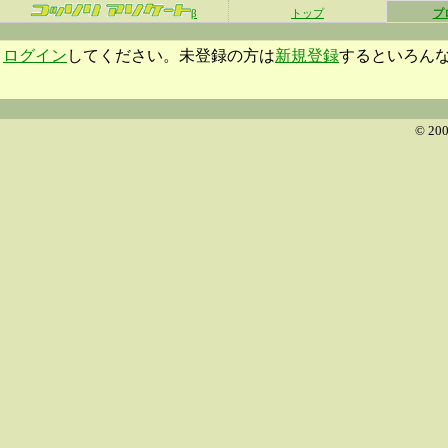
β
トップ
プ
ログイン
してください。未登録の方は
新規登録
するといろん
© 200