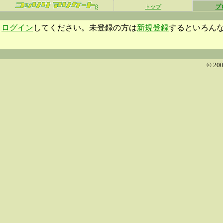
β
トップ
プ
ログイン
してください。未登録の方は
新規登録
するといろん
© 200