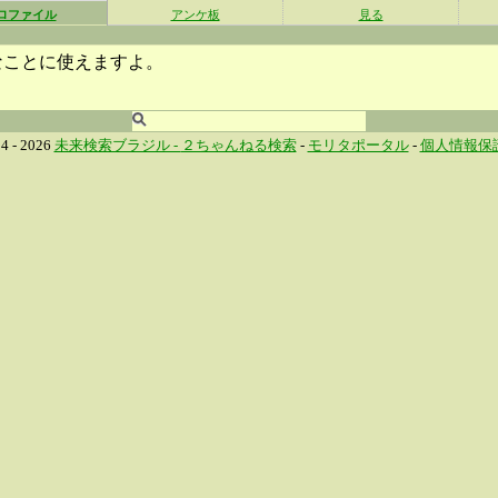
ロファイル
アンケ板
見る
なことに使えますよ。
4 - 2026
未来検索ブラジル -
２ちゃんねる検索
-
モリタポータル
-
個人情報保