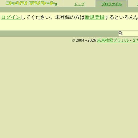
β
トップ
プロファイル
ログイン
してください。未登録の方は
新規登録
するといろん
© 2004 - 2026
未来検索ブラジル -
２